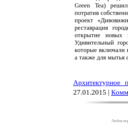
Green Tea) решил
потратив собствен
проект «Дивовижн
реставрация горо
открытие новых з
Удивительный гор
которые включали в
а также для мытья 
Архитектурное п
27.01.2015
|
Комм
Любая пер