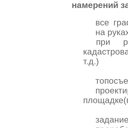
намерений з
все гр
на рука
при рек
кадастров
т.д.)
топосъе
проек
площадке(
задани