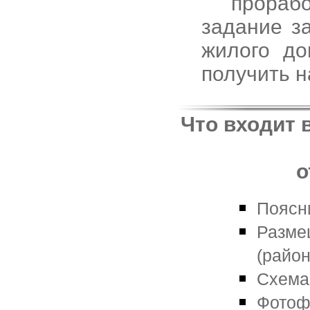
прораб
задание з
жилого до
получить н
Что входит 
о
Поясн
Разме
(район
Схема
Фотоф