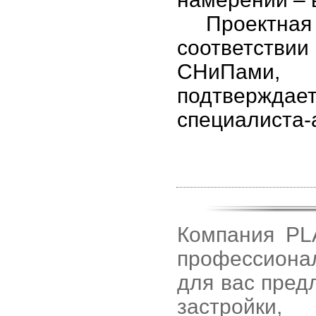
Проектная д
соответств
СНиП
подтверждае
специалиста-
Компания PL
профессионал
для вас пред
застройки