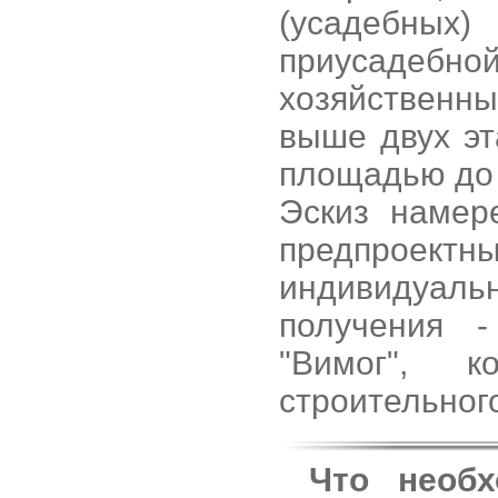
(усадебных)
приусадебно
хозяйственн
выше двух эт
площадью до
Эскиз намер
предпрое
индивидуаль
получения -
"Вимог", к
строительно
Что необ