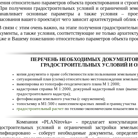
ения относительно параметров объекта проектирования и строит
 получении градостроительных условий и ограничений земел
анавливает основные параметры а также условия – проек
ласования вашего проекта(от чего зависит архитектурный облик 
В связи с этим очень важно, на этапе получения градостроитель
кументы, а также условия, соответствующие не только архитекту
кже и Вашему пожеланию относительно параметров объекта прое
ПЕРЕЧЕНЬ НЕОБХОДИМЫХ ДОКУМЕНТОВ
ГРАДОСТРОИТЕЛЬНЫХ УСЛОВИЙ И О
копия документа о праве собственности или пользования земельным 
ситуационный план (схема) относительно местонахождения земельно
выкопировка из топографо-геодезического плана М 1:2000;
кадастровая справка М 1:2000, дежурный кадастровый план (выписк
градостроительного кадастра);
фотофиксация земельного участка (с окружением);
топосъемку в М1:500 с нанесением красных линий и границ участка
градостроительный расчет
по технико-экономическим показателям п
мпания «PLANirovka» - предлагает консультации и 
достроительных условий и ограничений застройки земельн
лифицировано – соберут необходимые документы, определят