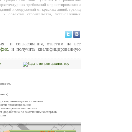
 архитектурных требований к проектированию и
 зданий и сооружений от красных линий, границ
я к объектам строительства, установленных
ия и согласования, ответим на все
офис
, и получить квалифицированную
ываете
:
вания)
орские, инженерные и сметные
мости проектирования
 законодательными актами
ет доработана по замечаниям экспертов
ации