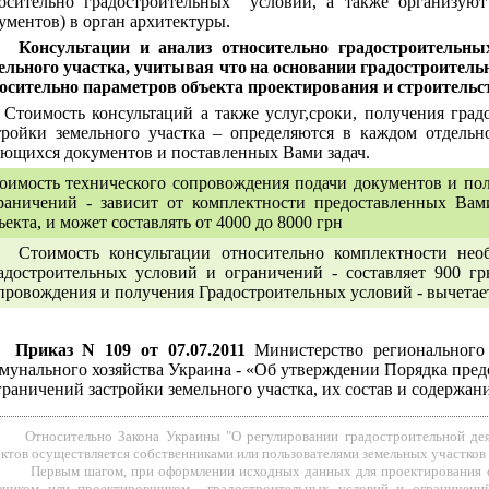
осительно градостроительных условий, а также организуют
ументов) в орган архитектуры.
Консультации и анализ относительно
градостроительны
ельного участка, учитывая что
на основании
градостроитель
осительно параметров объекта проектирования и строительст
тоимость консультаций а также услуг,сроки, получения град
тройки земельного участка – определяются в каждом отдельн
ющихся документов и поставленных Вами задач.
оимость технического сопровождения подачи документов и по
раничений - зависит от комплектности предоставленных Вам
ъекта, и может составлять от 4000 до 8000 грн
оимость консультации относительно комплектности необ
адостроительных условий и ограничений - составляет 900 гр
провождения и получения Градостроительных условий - вычетает
Приказ
N 109
от
07.07.2011
Министерство регионального
мунального хозяйства
Украина
- «Об утверждении
Порядка пред
граничений застройки земельного участка
,
их состав и
содержани
Относительно Закона Украины "О регулировании градостроительной дея
ктов осуществляется собственниками или пользователями земельных участков
вым шагом, при оформлении исходных данных для проектирования объе
азчиком или проектировщиком градостроительных условий и ограничений