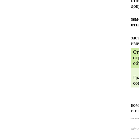
отн
док
зем
отн
С
зас
име
Ст
ог
об
Ст
Гр
со
ком
и
о
объе
Пер
зак