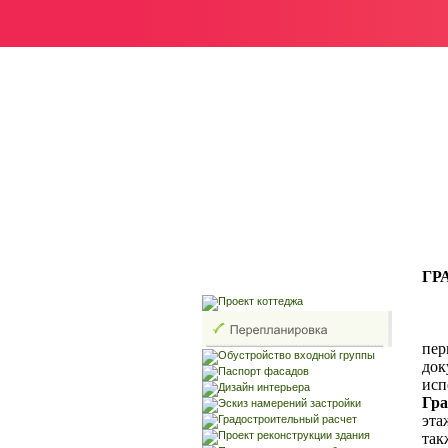
ГР
По
пер
док
исп
Гра
эта
так