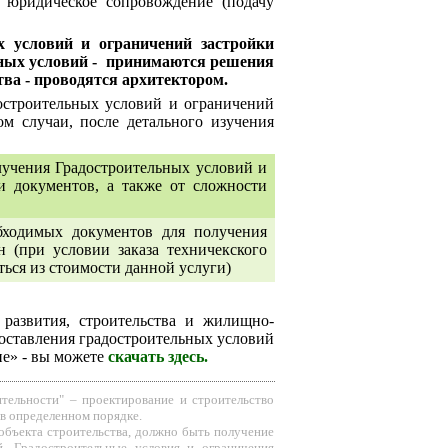
 юридическое сопровождение (подачу
х условий и ограничений застройки
ных условий - принимаются решения
ва - проводятся архитектором.
остроительных условий и ограничений
ом случаи, после детального изучения
лучения Градостроительных условий и
и документов, а также от сложности
ходимых документов для получения
н (при условии заказа техничекского
ься из стоимости данной услуги)
 развития
,
строительства и жилищно
-
оставления
градостроительных условий
е» - вы можете
скачать здесь
.
тельности" – проектирование и строительство
 в определенном порядке.
кта строительства, должно быть получение
. Градостроительные условия и ограничения