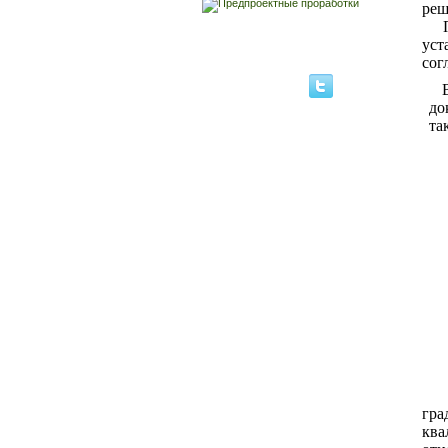
реш
При
уст
сог
до
та
Ко
гра
ква