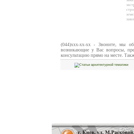
заст
стро
зем
зако
(044)xxx-xx-xx - Звоните, мы о
возникающие у Вас вопросы,
пр
консультацию прямо на месте. Так