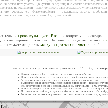
ройки земельного участка - документ, содержащий комплекс планировочных и
ительства по этажности и плотности застройки земельного участка, отступов
ельного участка, его благоустройства и озеленения, других требовани
нодательством и градостроительной документацией.
бязательно
проконсультируем Вас
по вопросам проектирован
едложим варианты решения. Вы можете подъехать к нам
в 
же вы можете отправить
заявку на просчет стоимости
он-лайн.
Почему заказывая проектирование у компании
PLANirovka, Вы выигр
С вами напрямую будут работать архитекторы и дизайнеры
Проект разрабатывается в быстрые сроки (наработанная схема проектиро
Архитектурные идеи проектных решений - свежие и современные
Выполняем
как архитектурные
разделы проектирования – так и конструкт
Мы работаем по договору, первоначально вы оплачиваете – 50% от стои
Проект будет разработан в соответствии с нормами, СНИПами и другими
По завершению работы, в случаи необходимости – проектная работа, буд
Вы можете получить консультацию по согласованию проектной документ