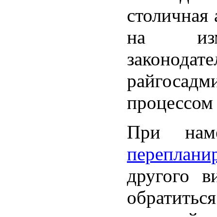
столичная 
на из
законодате
райгосад
процессом 
При нам
переплани
другого в
обратитьс