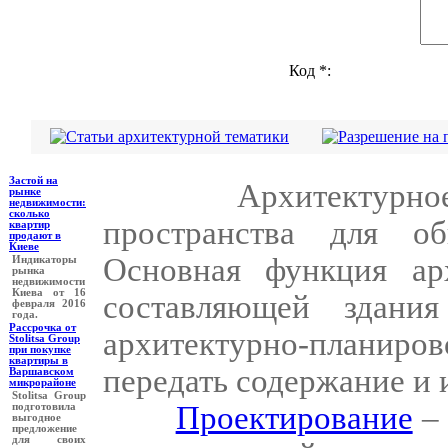
Код *:
Застой на
Архитектурно
рынке
недвижимости:
сколько
пространства для об
квартир
продают в
Киеве
Основная функция ар
Индикаторы
рынка
недвижимости
Киева от 16
составляющей здани
февраля 2016
года.
Рассрочка от
архитектурно-планиров
Stolitsa Group
при покупке
квартиры в
передать содержание и 
Варшавском
микрорайоне
Stolitsa Group
Проектирование
– 
подготовила
выгодное
предложение
для своих