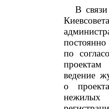
В связи
Киевсов
администр
постоянно
по соглас
проектам 
ведение ж
о проект
нежилы
регистрац