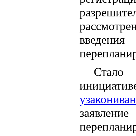
разреши
рассмотр
введени
перепланир
Стало
инициатив
узаконива
заявлени
перепланир