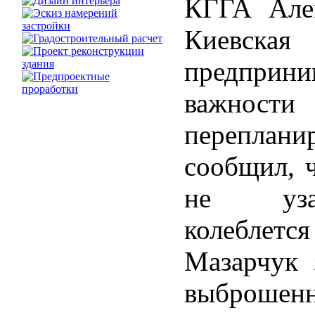
КГГА Алек
Киевская
предпри
важнос
переплан
сообщил, 
не узак
колеблется
Мазарчук 
выброшен