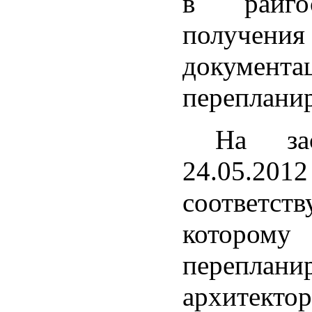
в райго
получени
докуме
переплани
На зас
24.05.
соответс
которо
перепланир
архитектор