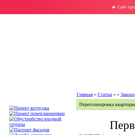
🔥 Сайт пр
Главная
»
Статьи
»
»
Законо
Перепланировка квартиры -
Перв