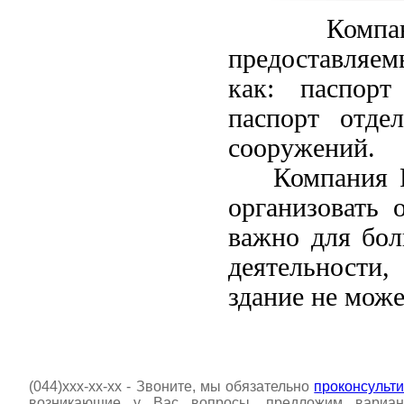
Компа
предоставляем
как: паспорт
паспорт отде
сооружен
Компания PLA
организовать 
важно для бол
деятельности,
здание не мож
(044)xxx-xx-xx - Звоните, мы обязательно
проконсульт
возникающие у Вас вопросы,
предложим вариа